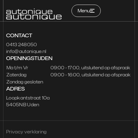
Menu
CONTACT
Home
0413 248050
info@autonique.nl
Occasions
OPENINGSTIJDEN
Services
Ma t/m Vr
09:00 - 17:00, uitsluitend op afspraak
Zaterdag
09:00 - 16:00, uitsluitend op afspraak
Zondag gesloten
Over ons
ADRES
Contact
Loopkantstraat 10a
5405NB Uden
Garantie
Privacy verklaring