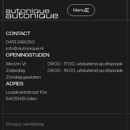
Menu
CONTACT
Home
0413 248050
info@autonique.nl
Occasions
OPENINGSTIJDEN
Services
Ma t/m Vr
09:00 - 17:00, uitsluitend op afspraak
Zaterdag
09:00 - 16:00, uitsluitend op afspraak
Zondag gesloten
Over ons
ADRES
Contact
Loopkantstraat 10a
5405NB Uden
Garantie
Privacy verklaring