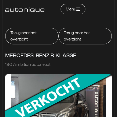
Menu
Home
Terug naar het
Terug naar het
overzicht
overzicht
Occasions
MERCEDES-BENZ B-KLASSE
Services
180 Ambition automaat
Over ons
Contact
Garantie