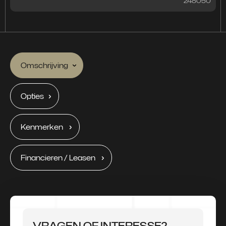
248050
Omschrijving
Opties
Kenmerken
Financieren / Leasen
VRAGEN OF INTERESSE?