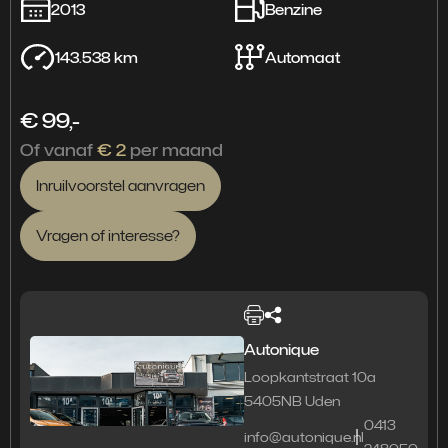
2013
Benzine
143.538 km
Automaat
€ 99,-
Of vanaf
€ 2
per maand
Inruilvoorstel aanvragen
Vragen of interesse?
Autonique
Loopkantstraat 10a
5405NB Uden
0413
info@autonique.nl