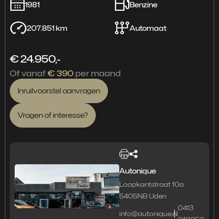
1981
Benzine
207.851 km
Automaat
€ 24.950,-
Of vanaf
€ 390
per maand
Inruilvoorstel aanvragen
Vragen of interesse?
Autonique
Loopkantstraat 10a
5405NB Uden
0413
info@autonique.nl