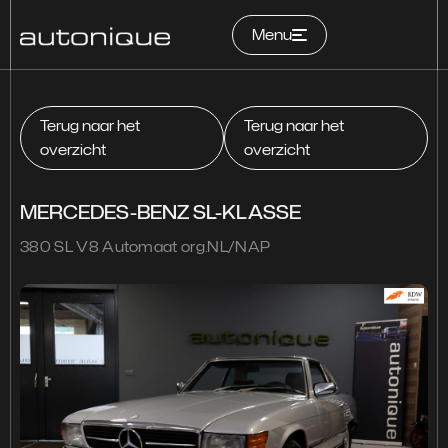
Menu
Home
Terug naar het
Terug naar het
overzicht
overzicht
Occasions
MERCEDES-BENZ SL-KLASSE
Services
380 SL V8 Automaat org.NL/NAP
Over ons
Contact
Garantie