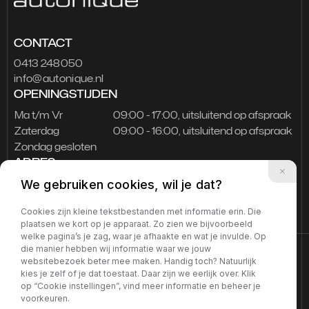
CONTACT
0413 248050
info@autonique.nl
OPENINGSTIJDEN
Ma t/m Vr
09:00 - 17:00, uitsluitend op afspraak
Zaterdag
09:00 - 16:00, uitsluitend op afspraak
Zondag gesloten
ADRES
Loopkantstraat 10a
We gebruiken cookies, wil je dat?
5405NB Uden
Cookies zijn kleine tekstbestanden met informatie erin. Die
plaatsen we kort op je apparaat. Zo zien we bijvoorbeeld
welke pagina’s je zag, waar je afhaakte en wat je invulde. Op
die manier hebben wij informatie waar we jouw
Privacy verklaring
websitebezoek beter mee maken. Handig toch? Natuurlijk
kies je zelf of je dat toestaat. Daar zijn we eerlijk over. Klik
op “Cookie instellingen”, vind meer informatie en beheer je
voorkeuren.