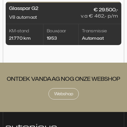
Glasspar G2
€ 29.500,-
v.a € 462,- p/m
V8 automaat
1
KM-stand
Bouwjaar
Transmissie
21.770 km
1953
Automaat
ONTDEK VANDAAG NOG ONZE WEBSHOP
Webshop