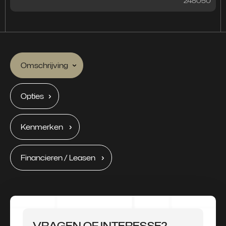
248050
Omschrijving
Opties
Kenmerken
Financieren / Leasen
VRAGEN OF INTERESSE?